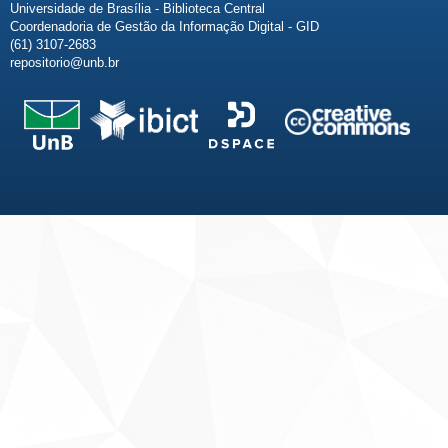
Universidade de Brasília - Biblioteca Central
Coordenadoria de Gestão da Informação Digital - GID
(61) 3107-2683
repositorio@unb.br
Fale conosco
Sobre