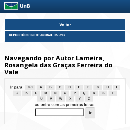
Skip
Voltar
navigation
REPOSITÓRIO INSTITUCIONAL DA UNB
Navegando por Autor Lameira,
Rosangela das Graças Ferreira do
Vale
Ir para:
0-9
A
B
C
D
E
F
G
H
I
J
K
L
M
N
O
P
Q
R
S
T
U
V
W
X
Y
Z
ou entre com as primeiras letras: