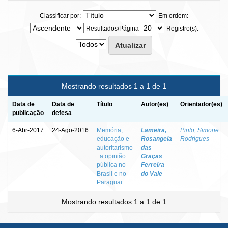
Classificar por:
Em ordem:
Resultados/Página
Registro(s):
Mostrando resultados 1 a 1 de 1
Data de
Data de
Título
Autor(es)
Orientador(es)
publicação
defesa
6-Abr-2017
24-Ago-2016
Memória,
Lameira,
Pinto, Simone
educação e
Rosangela
Rodrigues
autoritarismo
das
: a opinião
Graças
pública no
Ferreira
Brasil e no
do Vale
Paraguai
Mostrando resultados 1 a 1 de 1