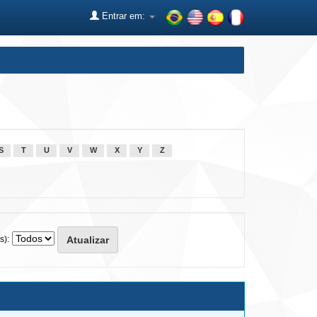
Entrar em:
S
T
U
V
W
X
Y
Z
s):