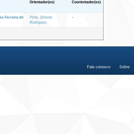
Orientador(es)
Coorientador(es)
s Ferreira do
Pinto, Simone
-
Rodrigues
Fale conosco
Sobre