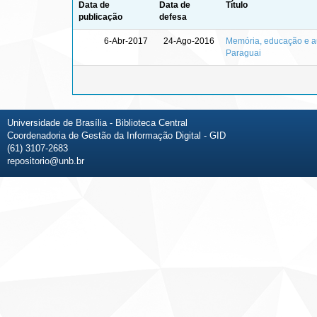
Data de
Data de
Título
publicação
defesa
6-Abr-2017
24-Ago-2016
Memória, educação e aut
Paraguai
Universidade de Brasília - Biblioteca Central
Coordenadoria de Gestão da Informação Digital - GID
(61) 3107-2683
repositorio@unb.br