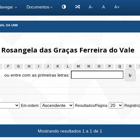
Navegar
Documentos
A-
A
A+
NAL DA UNB
Rosangela das Graças Ferreira do Vale
F
G
H
I
J
K
L
M
N
O
P
Q
R
ou entre com as primeiras letras:
Em ordem:
Resultados/Página
Registro(
Mostrando resultados 1 a 1 de 1