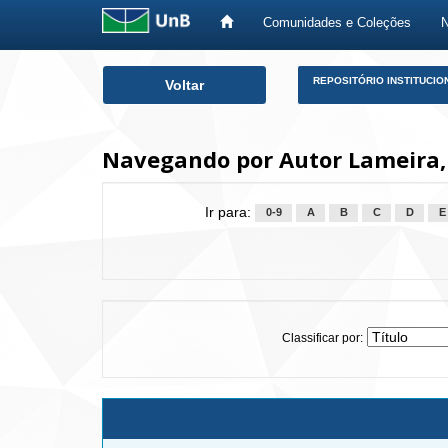
Comunidades e Coleções
Skip
REPOSITÓRIO INSTITUCIO
Voltar
navigation
Navegando por Autor Lameira, 
Ir para:
0-9
A
B
C
D
E
Classificar por: