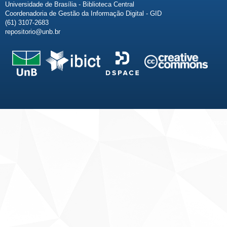
Universidade de Brasília - Biblioteca Central
Coordenadoria de Gestão da Informação Digital - GID
(61) 3107-2683
repositorio@unb.br
Fale conosco
Sobre