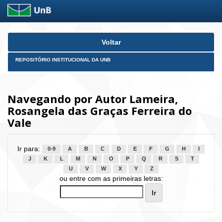
Skip
Voltar
navigation
REPOSITÓRIO INSTITUCIONAL DA UNB
Navegando por Autor Lameira,
Rosangela das Graças Ferreira do
Vale
Ir para:
0-9
A
B
C
D
E
F
G
H
I
J
K
L
M
N
O
P
Q
R
S
T
U
V
W
X
Y
Z
ou entre com as primeiras letras: