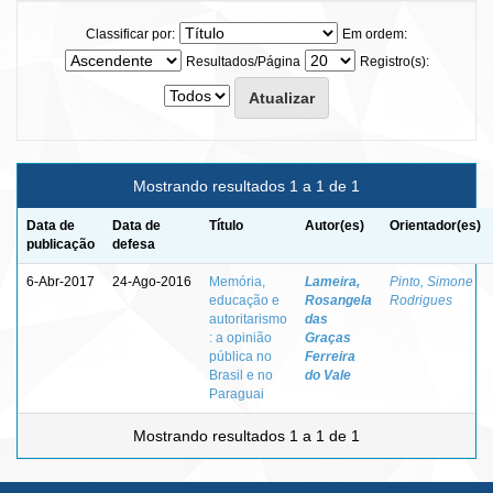
Classificar por:
Em ordem:
Resultados/Página
Registro(s):
Mostrando resultados 1 a 1 de 1
Data de
Data de
Título
Autor(es)
Orientador(es)
publicação
defesa
6-Abr-2017
24-Ago-2016
Memória,
Lameira,
Pinto, Simone
educação e
Rosangela
Rodrigues
autoritarismo
das
: a opinião
Graças
pública no
Ferreira
Brasil e no
do Vale
Paraguai
Mostrando resultados 1 a 1 de 1