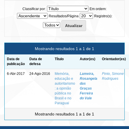
Classificar por:
Em ordem:
Resultados/Página
Registro(s):
Mostrando resultados 1 a 1 de 1
Data de
Data de
Título
Autor(es)
Orientador(es)
publicação
defesa
6-Abr-2017
24-Ago-2016
Memória,
Lameira,
Pinto, Simone
educação e
Rosangela
Rodrigues
autoritarismo
das
: a opinião
Graças
pública no
Ferreira
Brasil e no
do Vale
Paraguai
Mostrando resultados 1 a 1 de 1