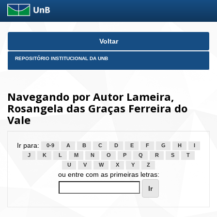
Skip
Voltar
navigation
REPOSITÓRIO INSTITUCIONAL DA UNB
Navegando por Autor Lameira,
Rosangela das Graças Ferreira do
Vale
Ir para:
0-9
A
B
C
D
E
F
G
H
I
J
K
L
M
N
O
P
Q
R
S
T
U
V
W
X
Y
Z
ou entre com as primeiras letras: