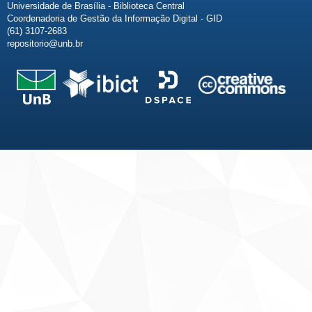
Universidade de Brasília - Biblioteca Central
Coordenadoria de Gestão da Informação Digital - GID
(61) 3107-2683
repositorio@unb.br
Fale conosco
Sobre