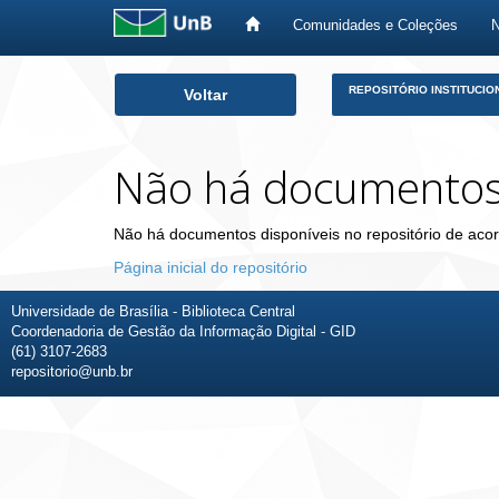
Comunidades e Coleções
Skip
REPOSITÓRIO INSTITUCIO
Voltar
navigation
Não há documento
Não há documentos disponíveis no repositório de acor
Página inicial do repositório
Universidade de Brasília - Biblioteca Central
Coordenadoria de Gestão da Informação Digital - GID
(61) 3107-2683
repositorio@unb.br