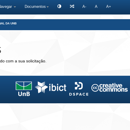
Navegar
Documentos
A-
A
A+
NAL DA UNB
s
do com a sua solicitação.