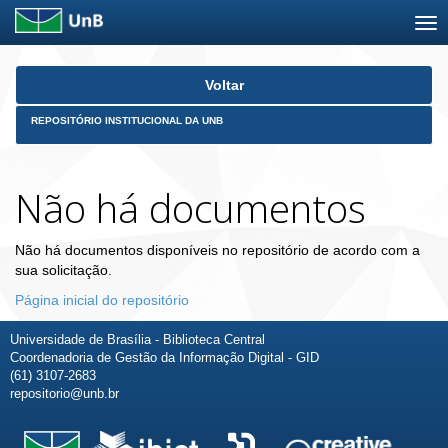
Skip
Voltar
navigation
REPOSITÓRIO INSTITUCIONAL DA UNB
Não há documentos
Não há documentos disponíveis no repositório de acordo com a
sua solicitação.
Página inicial do repositório
Universidade de Brasília - Biblioteca Central
Coordenadoria de Gestão da Informação Digital - GID
(61) 3107-2683
repositorio@unb.br