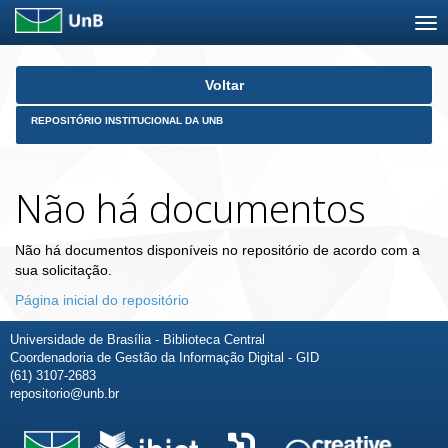
Skip
Voltar
navigation
REPOSITÓRIO INSTITUCIONAL DA UNB
Não há documentos
Não há documentos disponíveis no repositório de acordo com a
sua solicitação.
Página inicial do repositório
Universidade de Brasília - Biblioteca Central
Coordenadoria de Gestão da Informação Digital - GID
(61) 3107-2683
repositorio@unb.br