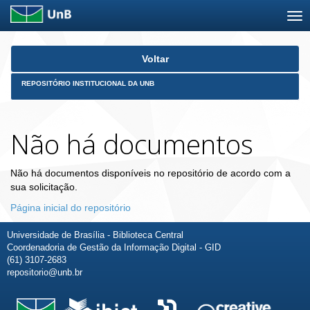
Skip
Voltar
navigation
REPOSITÓRIO INSTITUCIONAL DA UNB
Não há documentos
Não há documentos disponíveis no repositório de acordo com a
sua solicitação.
Página inicial do repositório
Universidade de Brasília - Biblioteca Central
Coordenadoria de Gestão da Informação Digital - GID
(61) 3107-2683
repositorio@unb.br