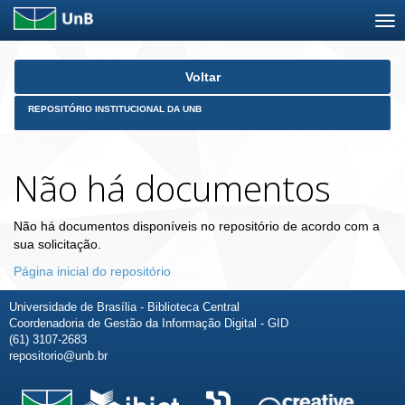
Skip
Voltar
navigation
REPOSITÓRIO INSTITUCIONAL DA UNB
Não há documentos
Não há documentos disponíveis no repositório de acordo com a
sua solicitação.
Página inicial do repositório
Universidade de Brasília - Biblioteca Central
Coordenadoria de Gestão da Informação Digital - GID
(61) 3107-2683
repositorio@unb.br