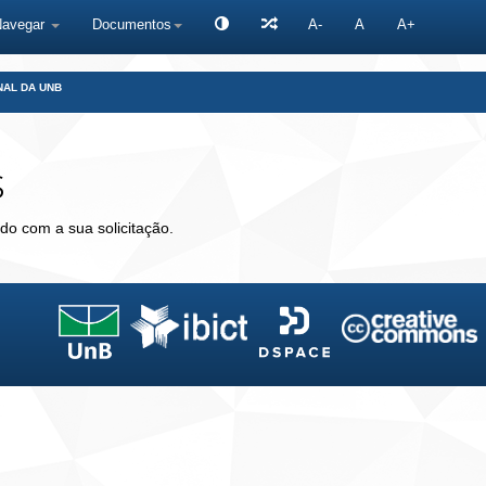
Navegar
Documentos
A-
A
A+
NAL DA UNB
s
do com a sua solicitação.