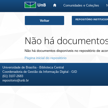
Comunidades e Coleções
Skip
REPOSITÓRIO INSTITUCIO
Voltar
navigation
Não há documento
Não há documentos disponíveis no repositório de acor
Página inicial do repositório
Universidade de Brasília - Biblioteca Central
Coordenadoria de Gestão da Informação Digital - GID
(61) 3107-2683
repositorio@unb.br