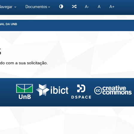
Navegar
Documentos
A-
A
A+
NAL DA UNB
s
do com a sua solicitação.