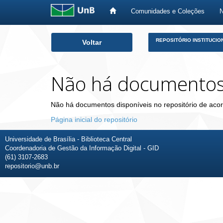
Comunidades e Coleções
Skip
REPOSITÓRIO INSTITUCIO
Voltar
navigation
Não há documento
Não há documentos disponíveis no repositório de acor
Página inicial do repositório
Universidade de Brasília - Biblioteca Central
Coordenadoria de Gestão da Informação Digital - GID
(61) 3107-2683
repositorio@unb.br