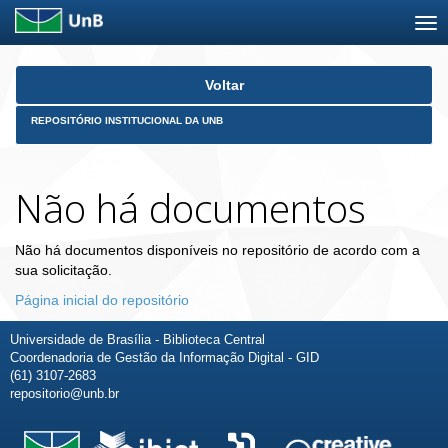
Skip
Voltar
navigation
REPOSITÓRIO INSTITUCIONAL DA UNB
Não há documentos
Não há documentos disponíveis no repositório de acordo com a
sua solicitação.
Página inicial do repositório
Universidade de Brasília - Biblioteca Central
Coordenadoria de Gestão da Informação Digital - GID
(61) 3107-2683
repositorio@unb.br