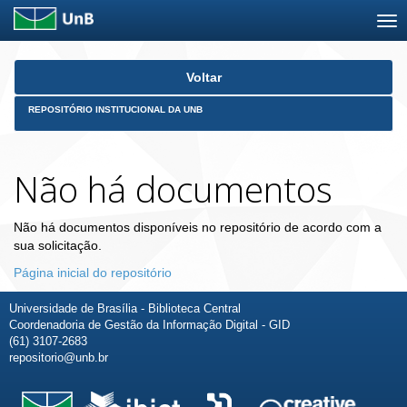
Skip
Voltar
navigation
REPOSITÓRIO INSTITUCIONAL DA UNB
Não há documentos
Não há documentos disponíveis no repositório de acordo com a
sua solicitação.
Página inicial do repositório
Universidade de Brasília - Biblioteca Central
Coordenadoria de Gestão da Informação Digital - GID
(61) 3107-2683
repositorio@unb.br