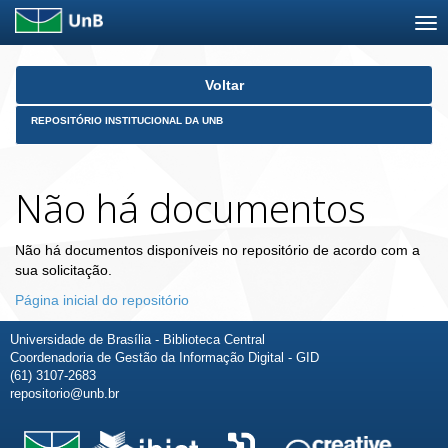
Skip
Voltar
navigation
REPOSITÓRIO INSTITUCIONAL DA UNB
Não há documentos
Não há documentos disponíveis no repositório de acordo com a
sua solicitação.
Página inicial do repositório
Universidade de Brasília - Biblioteca Central
Coordenadoria de Gestão da Informação Digital - GID
(61) 3107-2683
repositorio@unb.br