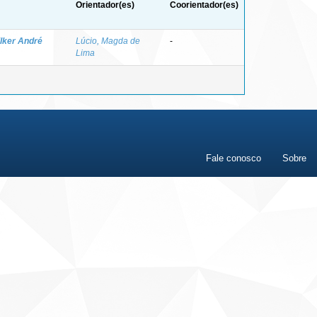
Orientador(es)
Coorientador(es)
lker André
Lúcio, Magda de
-
Lima
Fale conosco
Sobre