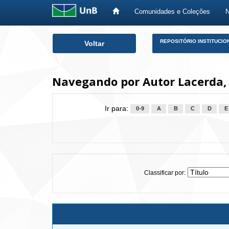
Comunidades e Coleções
Skip
REPOSITÓRIO INSTITUCIO
Voltar
navigation
Navegando por Autor Lacerda, 
Ir para:
0-9
A
B
C
D
E
Classificar por: