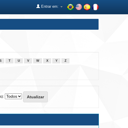
Entrar em:
S
T
U
V
W
X
Y
Z
s):