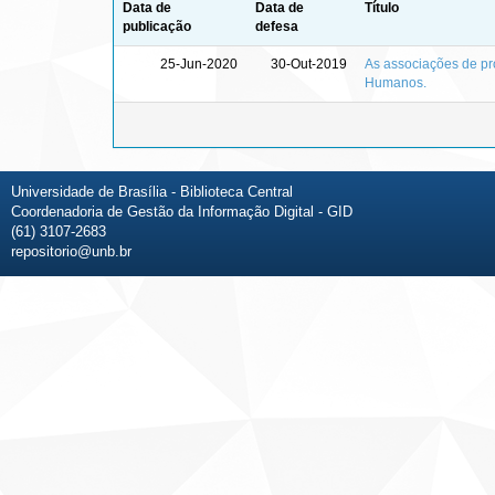
Data de
Data de
Título
publicação
defesa
25-Jun-2020
30-Out-2019
As associações de pr
Humanos.
Universidade de Brasília - Biblioteca Central
Coordenadoria de Gestão da Informação Digital - GID
(61) 3107-2683
repositorio@unb.br