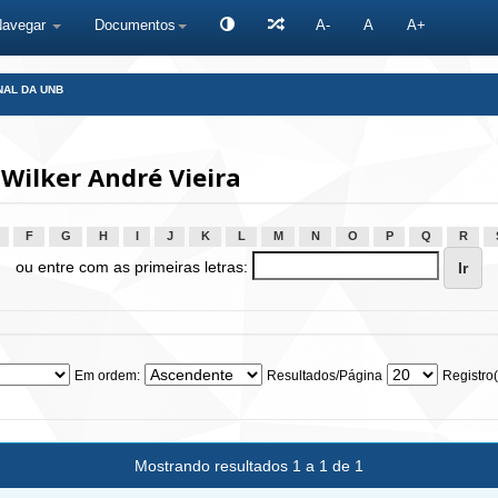
Navegar
Documentos
A-
A
A+
NAL DA UNB
Wilker André Vieira
F
G
H
I
J
K
L
M
N
O
P
Q
R
ou entre com as primeiras letras:
Em ordem:
Resultados/Página
Registro(
Mostrando resultados 1 a 1 de 1