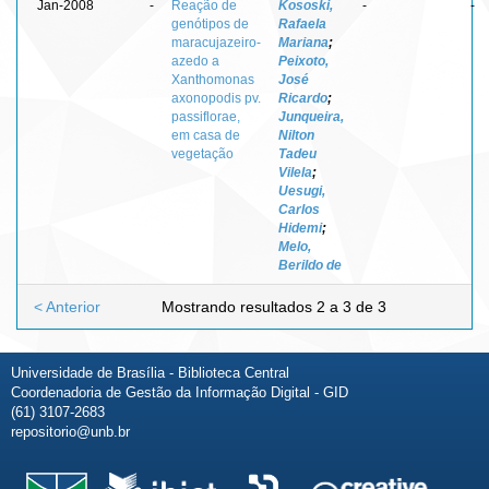
Jan-2008
-
Reação de
Kososki,
-
-
genótipos de
Rafaela
maracujazeiro-
Mariana
;
azedo a
Peixoto,
Xanthomonas
José
axonopodis pv.
Ricardo
;
passiflorae,
Junqueira,
em casa de
Nilton
vegetação
Tadeu
Vilela
;
Uesugi,
Carlos
Hidemi
;
Melo,
Berildo de
< Anterior
Mostrando resultados 2 a 3 de 3
Universidade de Brasília - Biblioteca Central
Coordenadoria de Gestão da Informação Digital - GID
(61) 3107-2683
repositorio@unb.br