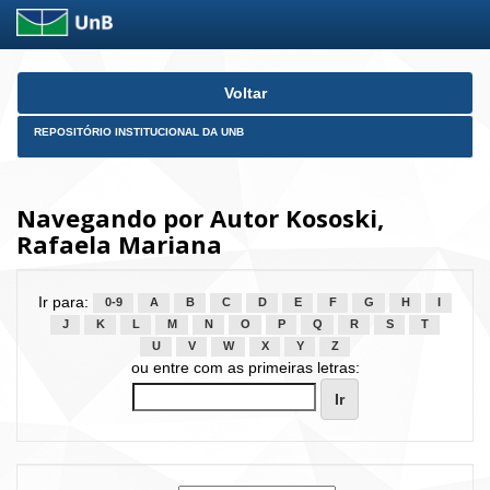
Skip
Voltar
navigation
REPOSITÓRIO INSTITUCIONAL DA UNB
Navegando por Autor Kososki,
Rafaela Mariana
Ir para:
0-9
A
B
C
D
E
F
G
H
I
J
K
L
M
N
O
P
Q
R
S
T
U
V
W
X
Y
Z
ou entre com as primeiras letras: