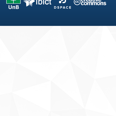
Fale conosco
Sobre