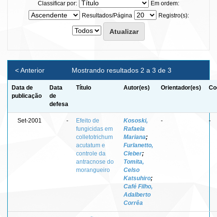
Classificar por:
Em ordem:
Resultados/Página
Registro(s):
< Anterior
Mostrando resultados 2 a 3 de 3
Data de
Data
Título
Autor(es)
Orientador(es)
Co
publicação
de
defesa
Set-2001
-
Efeito de
Kososki,
-
-
fungicidas em
Rafaela
colletotrichum
Mariana
;
acutatum e
Furlanetto,
controle da
Cleber
;
antracnose do
Tomita,
morangueiro
Celso
Katsuhiro
;
Café Filho,
Adalberto
Corrêa