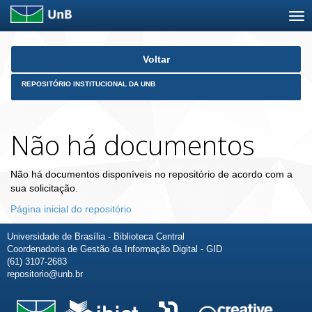
Skip
Voltar
navigation
REPOSITÓRIO INSTITUCIONAL DA UNB
Não há documentos
Não há documentos disponíveis no repositório de acordo com a
sua solicitação.
Página inicial do repositório
Universidade de Brasília - Biblioteca Central
Coordenadoria de Gestão da Informação Digital - GID
(61) 3107-2683
repositorio@unb.br