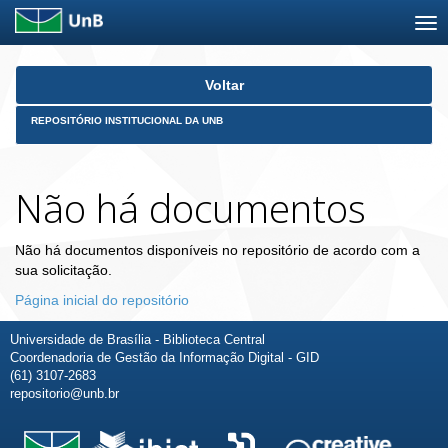
Skip
Voltar
navigation
REPOSITÓRIO INSTITUCIONAL DA UNB
Não há documentos
Não há documentos disponíveis no repositório de acordo com a
sua solicitação.
Página inicial do repositório
Universidade de Brasília - Biblioteca Central
Coordenadoria de Gestão da Informação Digital - GID
(61) 3107-2683
repositorio@unb.br