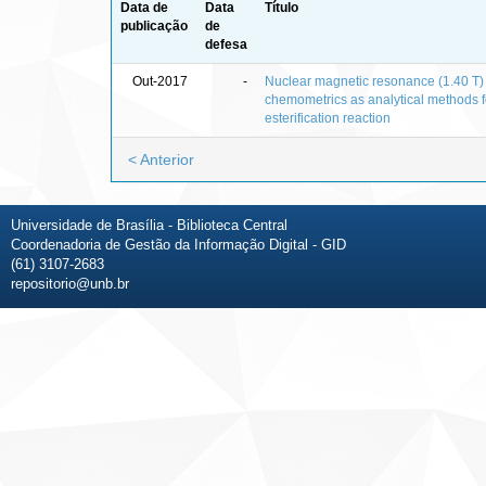
Data de
Data
Título
publicação
de
defesa
Out-2017
-
Nuclear magnetic resonance (1.40 T) 
chemometrics as analytical methods fo
esterification reaction
< Anterior
Universidade de Brasília - Biblioteca Central
Coordenadoria de Gestão da Informação Digital - GID
(61) 3107-2683
repositorio@unb.br