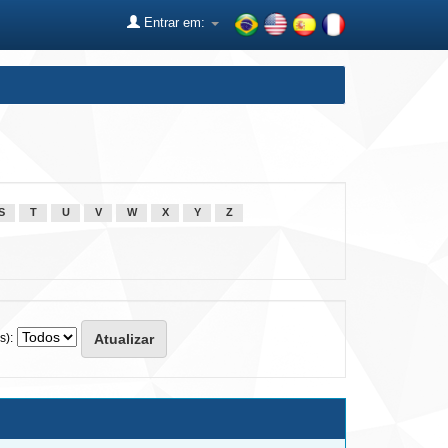
Entrar em:
S
T
U
V
W
X
Y
Z
s):