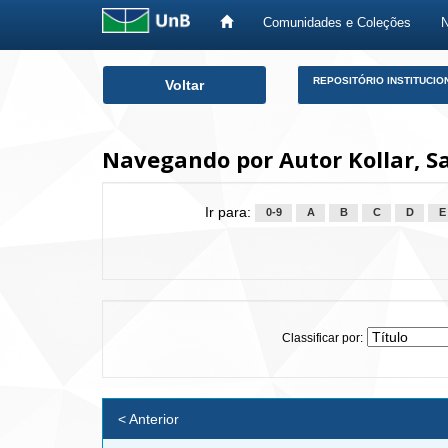
Comunidades e Coleções
Skip
REPOSITÓRIO INSTITUCIO
Voltar
navigation
Navegando por Autor Kollar, S
Ir para:
0-9
A
B
C
D
E
Classificar por:
< Anterior