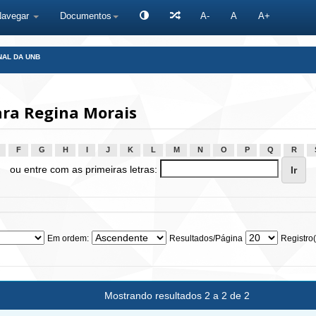
Navegar
Documentos
A-
A
A+
NAL DA UNB
ara Regina Morais
F
G
H
I
J
K
L
M
N
O
P
Q
R
ou entre com as primeiras letras:
Em ordem:
Resultados/Página
Registro(
Mostrando resultados 2 a 2 de 2