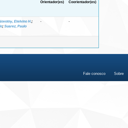
Orientador(es)
Coorientador(es)
Novotny, Etelvino H.
;
-
-
do
;
Suarez, Paulo
Fale conosco
Sobre