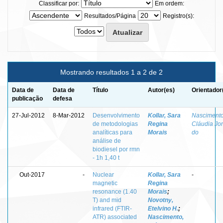
Classificar por:
Em ordem:
Resultados/Página
Registro(s):
Mostrando resultados 1 a 2 de 2
Data de
Data de
Título
Autor(es)
Orientador
publicação
defesa
27-Jul-2012
8-Mar-2012
Desenvolvimento
Kollar, Sara
Nascimento
de metodologias
Regina
Cláudia Jo
analíticas para
Morais
do
análise de
biodiesel por rmn
- 1h 1,40 t
Out-2017
-
Nuclear
Kollar, Sara
-
magnetic
Regina
resonance (1.40
Morais
;
T) and mid
Novotny,
infrared (FTIR-
Etelvino H.
;
ATR) associated
Nascimento,