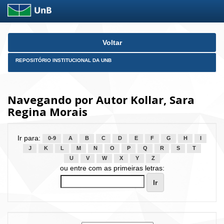
Skip
Voltar
navigation
REPOSITÓRIO INSTITUCIONAL DA UNB
Navegando por Autor Kollar, Sara
Regina Morais
Ir para:
0-9
A
B
C
D
E
F
G
H
I
J
K
L
M
N
O
P
Q
R
S
T
U
V
W
X
Y
Z
ou entre com as primeiras letras: