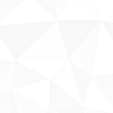
Fale conosco
Sobre