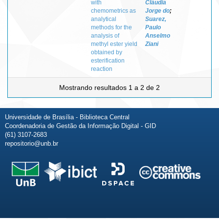
with
Cláudia
chemometrics as
Jorge do
;
analytical
Suarez,
methods for the
Paulo
analysis of
Anselmo
methyl ester yield
Ziani
obtained by
esterification
reaction
Mostrando resultados 1 a 2 de 2
Universidade de Brasília - Biblioteca Central
Coordenadoria de Gestão da Informação Digital - GID
(61) 3107-2683
repositorio@unb.br