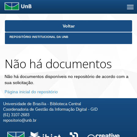
Skip
Voltar
navigation
REPOSITÓRIO INSTITUCIONAL DA UNB
Não há documentos
Não há documentos disponíveis no repositório de acordo com a
sua solicitação.
Página inicial do repositório
Universidade de Brasília - Biblioteca Central
Coordenadoria de Gestão da Informação Digital - GID
(61) 3107-2683
repositorio@unb.br