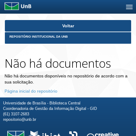
Skip
Voltar
navigation
REPOSITÓRIO INSTITUCIONAL DA UNB
Não há documentos
Não há documentos disponíveis no repositório de acordo com a
sua solicitação.
Página inicial do repositório
Universidade de Brasília - Biblioteca Central
Coordenadoria de Gestão da Informação Digital - GID
(61) 3107-2683
repositorio@unb.br