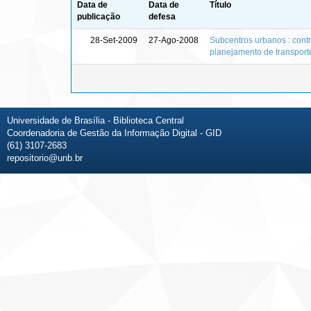
Data de
Data de
Título
publicação
defesa
28-Set-2009
27-Ago-2008
Subcentros urbanos : contr
planejamento de transport
Universidade de Brasília - Biblioteca Central
Coordenadoria de Gestão da Informação Digital - GID
(61) 3107-2683
repositorio@unb.br