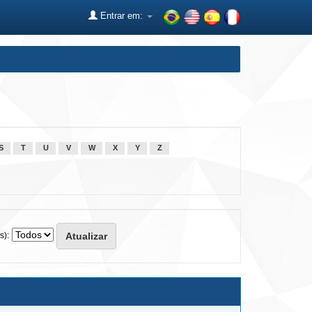
Entrar em:
S
T
U
V
W
X
Y
Z
s):