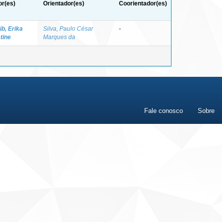
or(es)
Orientador(es)
Coorientador(es)
b, Erika
Silva, Paulo César
-
tine
Marques da
Fale conosco
Sobre