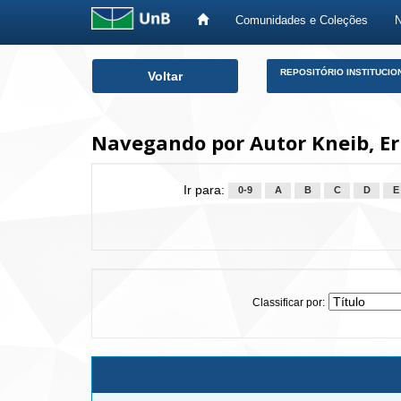
Comunidades e Coleções
Skip
REPOSITÓRIO INSTITUCIO
Voltar
navigation
Navegando por Autor Kneib, Eri
Ir para:
0-9
A
B
C
D
E
Classificar por: