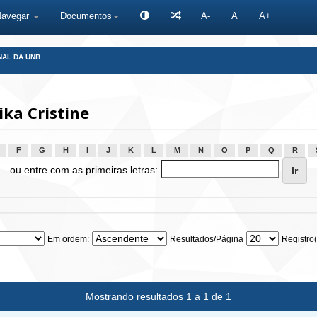
Navegar
Documentos
A-
A
A+
NAL DA UNB
ka Cristine
F
G
H
I
J
K
L
M
N
O
P
Q
R
ou entre com as primeiras letras:
Em ordem:
Resultados/Página
Registro(
Mostrando resultados 1 a 1 de 1