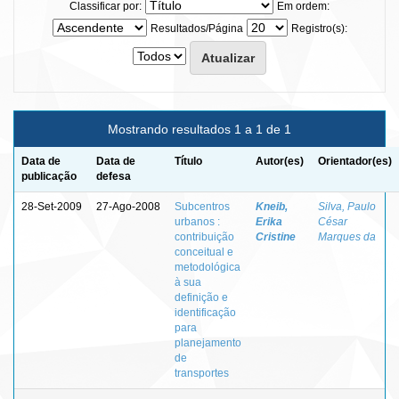
Classificar por:
Em ordem:
Resultados/Página
Registro(s):
Mostrando resultados 1 a 1 de 1
Data de
Data de
Título
Autor(es)
Orientador(es)
publicação
defesa
28-Set-2009
27-Ago-2008
Subcentros
Kneib,
Silva, Paulo
urbanos :
Erika
César
contribuição
Cristine
Marques da
conceitual e
metodológica
à sua
definição e
identificação
para
planejamento
de
transportes