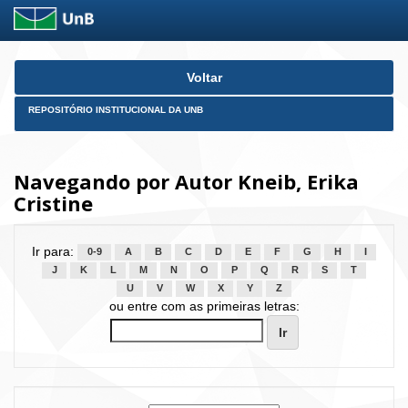
Skip
Voltar
navigation
REPOSITÓRIO INSTITUCIONAL DA UNB
Navegando por Autor Kneib, Erika
Cristine
Ir para:
0-9
A
B
C
D
E
F
G
H
I
J
K
L
M
N
O
P
Q
R
S
T
U
V
W
X
Y
Z
ou entre com as primeiras letras: