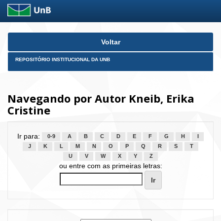
Skip
Voltar
navigation
REPOSITÓRIO INSTITUCIONAL DA UNB
Navegando por Autor Kneib, Erika
Cristine
Ir para:
0-9
A
B
C
D
E
F
G
H
I
J
K
L
M
N
O
P
Q
R
S
T
U
V
W
X
Y
Z
ou entre com as primeiras letras: