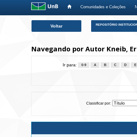
Comunidades e Coleções
Skip
REPOSITÓRIO INSTITUCIO
Voltar
navigation
Navegando por Autor Kneib, Eri
Ir para:
0-9
A
B
C
D
E
Classificar por: