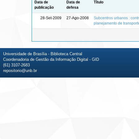
Data de
Data de
Título
publicação
defesa
28-Set-2009
27-Ago-2008
Subcentros urbanos : contr
planejamento de transport
Universidade de Brasília - Biblioteca Central
Coordenadoria de Gestão da Informação Digital - GID
(61) 3107-2683
repositorio@unb.br