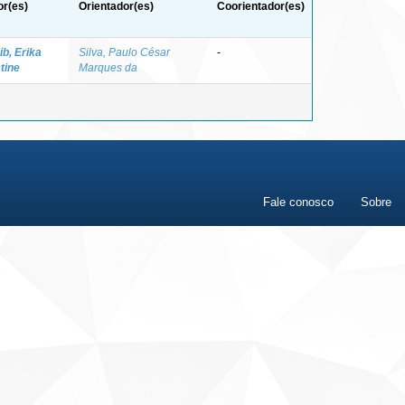
or(es)
Orientador(es)
Coorientador(es)
b, Erika
Silva, Paulo César
-
tine
Marques da
Fale conosco
Sobre