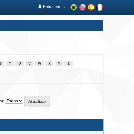
Entrar em:
S
T
U
V
W
X
Y
Z
s):