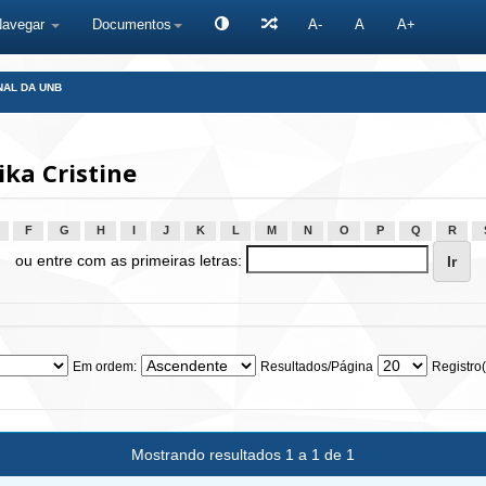
Navegar
Documentos
A-
A
A+
NAL DA UNB
ka Cristine
F
G
H
I
J
K
L
M
N
O
P
Q
R
ou entre com as primeiras letras:
Em ordem:
Resultados/Página
Registro(
Mostrando resultados 1 a 1 de 1