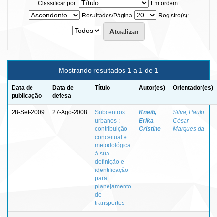
Classificar por:
Em ordem:
Resultados/Página
Registro(s):
Mostrando resultados 1 a 1 de 1
Data de
Data de
Título
Autor(es)
Orientador(es)
publicação
defesa
28-Set-2009
27-Ago-2008
Subcentros
Kneib,
Silva, Paulo
urbanos :
Erika
César
contribuição
Cristine
Marques da
conceitual e
metodológica
à sua
definição e
identificação
para
planejamento
de
transportes