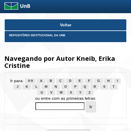
Skip
Voltar
navigation
REPOSITÓRIO INSTITUCIONAL DA UNB
Navegando por Autor Kneib, Erika
Cristine
Ir para:
0-9
A
B
C
D
E
F
G
H
I
J
K
L
M
N
O
P
Q
R
S
T
U
V
W
X
Y
Z
ou entre com as primeiras letras: