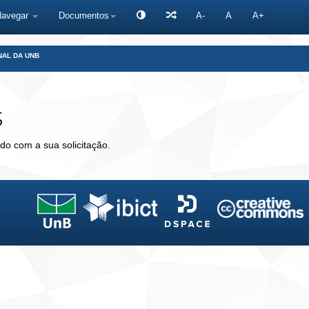
Navegar
Documentos
A-
A
A+
NAL DA UNB
s
do com a sua solicitação.