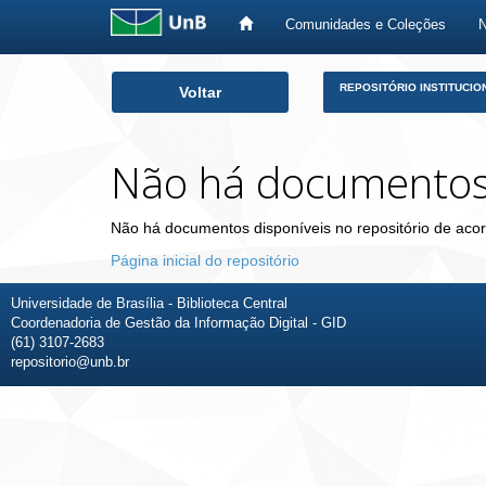
Comunidades e Coleções
Skip
REPOSITÓRIO INSTITUCIO
Voltar
navigation
Não há documento
Não há documentos disponíveis no repositório de acor
Página inicial do repositório
Universidade de Brasília - Biblioteca Central
Coordenadoria de Gestão da Informação Digital - GID
(61) 3107-2683
repositorio@unb.br