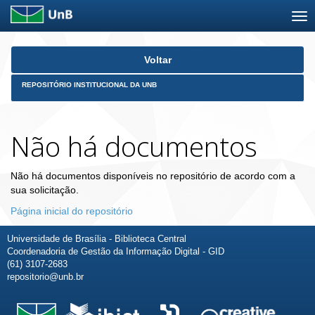
Skip
Voltar
navigation
REPOSITÓRIO INSTITUCIONAL DA UNB
Não há documentos
Não há documentos disponíveis no repositório de acordo com a
sua solicitação.
Página inicial do repositório
Universidade de Brasília - Biblioteca Central
Coordenadoria de Gestão da Informação Digital - GID
(61) 3107-2683
repositorio@unb.br