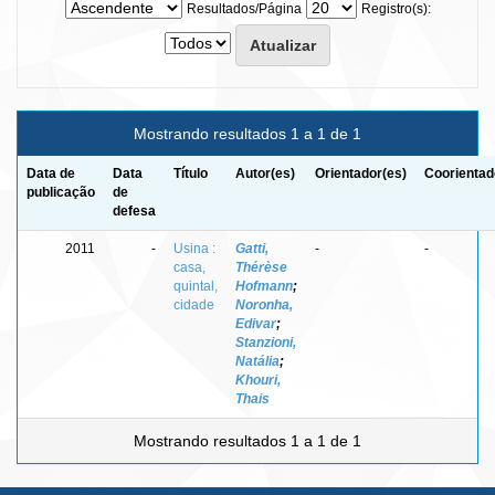
Resultados/Página
Registro(s):
Mostrando resultados 1 a 1 de 1
Data de
Data
Título
Autor(es)
Orientador(es)
Coorientad
publicação
de
defesa
2011
-
Usina :
Gatti,
-
-
casa,
Thérèse
quintal,
Hofmann
;
cidade
Noronha,
Edivar
;
Stanzioni,
Natália
;
Khouri,
Thais
Mostrando resultados 1 a 1 de 1