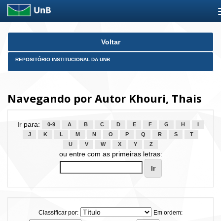
Skip
Voltar
navigation
REPOSITÓRIO INSTITUCIONAL DA UNB
Navegando por Autor Khouri, Thais
Ir para:
0-9
A
B
C
D
E
F
G
H
I
J
K
L
M
N
O
P
Q
R
S
T
U
V
W
X
Y
Z
ou entre com as primeiras letras:
Classificar por:
Em ordem: