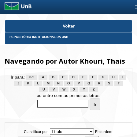
Skip
Voltar
navigation
REPOSITÓRIO INSTITUCIONAL DA UNB
Navegando por Autor Khouri, Thais
Ir para:
0-9
A
B
C
D
E
F
G
H
I
J
K
L
M
N
O
P
Q
R
S
T
U
V
W
X
Y
Z
ou entre com as primeiras letras:
Classificar por:
Em ordem: