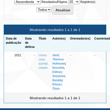
Resultados/Página
Registro(s):
Mostrando resultados 1 a 1 de 1
Data de
Data
Título
Autor(es)
Orientador(es)
Coorientad
publicação
de
defesa
2011
-
Usina :
Gatti,
-
-
casa,
Thérèse
quintal,
Hofmann
;
cidade
Noronha,
Edivar
;
Stanzioni,
Natália
;
Khouri,
Thais
Mostrando resultados 1 a 1 de 1