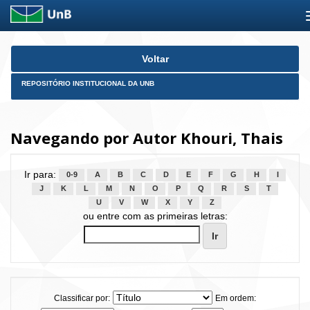
Skip
Voltar
navigation
REPOSITÓRIO INSTITUCIONAL DA UNB
Navegando por Autor Khouri, Thais
Ir para:
0-9
A
B
C
D
E
F
G
H
I
J
K
L
M
N
O
P
Q
R
S
T
U
V
W
X
Y
Z
ou entre com as primeiras letras:
Classificar por:
Em ordem: