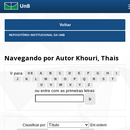
Skip
Voltar
navigation
REPOSITÓRIO INSTITUCIONAL DA UNB
Navegando por Autor Khouri, Thais
Ir para:
0-9
A
B
C
D
E
F
G
H
I
J
K
L
M
N
O
P
Q
R
S
T
U
V
W
X
Y
Z
ou entre com as primeiras letras:
Classificar por:
Em ordem: