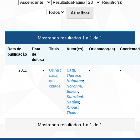
Resultados/Página
Registro(s):
Mostrando resultados 1 a 1 de 1
Data de
Data
Título
Autor(es)
Orientador(es)
Coorientad
publicação
de
defesa
2011
-
Usina :
Gatti,
-
-
casa,
Thérèse
quintal,
Hofmann
;
cidade
Noronha,
Edivar
;
Stanzioni,
Natália
;
Khouri,
Thais
Mostrando resultados 1 a 1 de 1