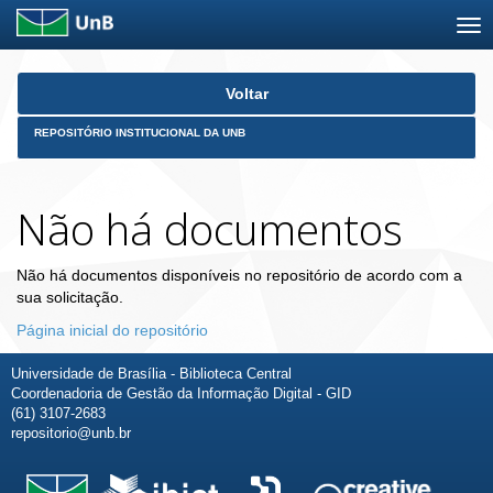
Skip
Voltar
navigation
REPOSITÓRIO INSTITUCIONAL DA UNB
Não há documentos
Não há documentos disponíveis no repositório de acordo com a
sua solicitação.
Página inicial do repositório
Universidade de Brasília - Biblioteca Central
Coordenadoria de Gestão da Informação Digital - GID
(61) 3107-2683
repositorio@unb.br