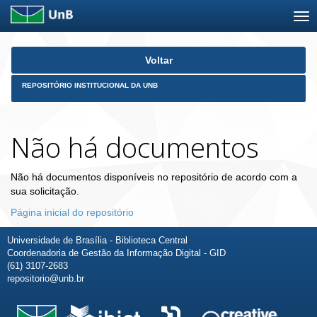
Skip
Voltar
navigation
REPOSITÓRIO INSTITUCIONAL DA UNB
Não há documentos
Não há documentos disponíveis no repositório de acordo com a
sua solicitação.
Página inicial do repositório
Universidade de Brasília - Biblioteca Central
Coordenadoria de Gestão da Informação Digital - GID
(61) 3107-2683
repositorio@unb.br