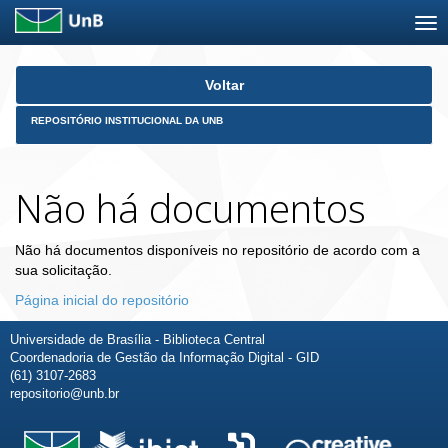
Skip
Voltar
navigation
REPOSITÓRIO INSTITUCIONAL DA UNB
Não há documentos
Não há documentos disponíveis no repositório de acordo com a
sua solicitação.
Página inicial do repositório
Universidade de Brasília - Biblioteca Central
Coordenadoria de Gestão da Informação Digital - GID
(61) 3107-2683
repositorio@unb.br