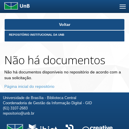
Skip
Voltar
navigation
REPOSITÓRIO INSTITUCIONAL DA UNB
Não há documentos
Não há documentos disponíveis no repositório de acordo com a
sua solicitação.
Página inicial do repositório
Universidade de Brasília - Biblioteca Central
Coordenadoria de Gestão da Informação Digital - GID
(61) 3107-2683
repositorio@unb.br