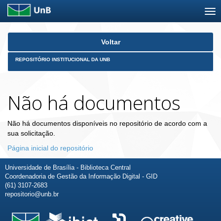
Skip
Voltar
navigation
REPOSITÓRIO INSTITUCIONAL DA UNB
Não há documentos
Não há documentos disponíveis no repositório de acordo com a
sua solicitação.
Página inicial do repositório
Universidade de Brasília - Biblioteca Central
Coordenadoria de Gestão da Informação Digital - GID
(61) 3107-2683
repositorio@unb.br