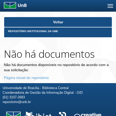
Skip
Voltar
navigation
REPOSITÓRIO INSTITUCIONAL DA UNB
Não há documentos
Não há documentos disponíveis no repositório de acordo com a
sua solicitação.
Página inicial do repositório
Universidade de Brasília - Biblioteca Central
Coordenadoria de Gestão da Informação Digital - GID
(61) 3107-2683
repositorio@unb.br