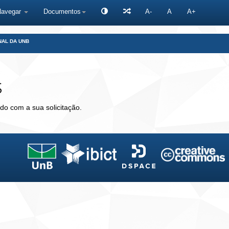
Navegar
Documentos
A-
A
A+
NAL DA UNB
s
do com a sua solicitação.