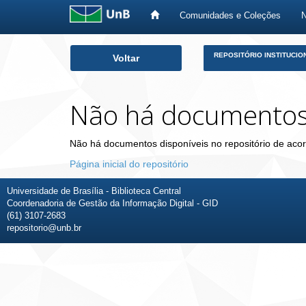
Comunidades e Coleções
Skip
REPOSITÓRIO INSTITUCIO
Voltar
navigation
Não há documento
Não há documentos disponíveis no repositório de acor
Página inicial do repositório
Universidade de Brasília - Biblioteca Central
Coordenadoria de Gestão da Informação Digital - GID
(61) 3107-2683
repositorio@unb.br