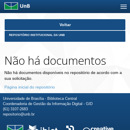
Skip
Voltar
navigation
REPOSITÓRIO INSTITUCIONAL DA UNB
Não há documentos
Não há documentos disponíveis no repositório de acordo com a
sua solicitação.
Página inicial do repositório
Universidade de Brasília - Biblioteca Central
Coordenadoria de Gestão da Informação Digital - GID
(61) 3107-2683
repositorio@unb.br