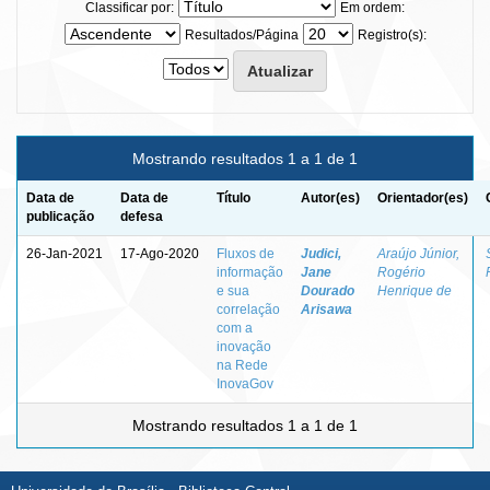
Classificar por:
Em ordem:
Resultados/Página
Registro(s):
Mostrando resultados 1 a 1 de 1
Data de
Data de
Título
Autor(es)
Orientador(es)
publicação
defesa
26-Jan-2021
17-Ago-2020
Fluxos de
Judici,
Araújo Júnior,
informação
Jane
Rogério
e sua
Dourado
Henrique de
correlação
Arisawa
com a
inovação
na Rede
InovaGov
Mostrando resultados 1 a 1 de 1