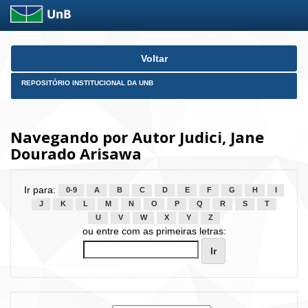
Skip
Voltar
navigation
REPOSITÓRIO INSTITUCIONAL DA UNB
Navegando por Autor Judici, Jane
Dourado Arisawa
Ir para:
0-9
A
B
C
D
E
F
G
H
I
J
K
L
M
N
O
P
Q
R
S
T
U
V
W
X
Y
Z
ou entre com as primeiras letras: