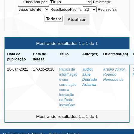
Classificar por:
Em ordem:
Resultados/Página
Registro(s):
Mostrando resultados 1 a 1 de 1
Data de
Data de
Título
Autor(es)
Orientador(es)
publicação
defesa
26-Jan-2021
17-Ago-2020
Fluxos de
Judici,
Araújo Júnior,
informação
Jane
Rogério
e sua
Dourado
Henrique de
correlação
Arisawa
com a
inovação
na Rede
InovaGov
Mostrando resultados 1 a 1 de 1