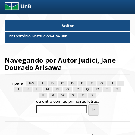
Skip
Voltar
navigation
REPOSITÓRIO INSTITUCIONAL DA UNB
Navegando por Autor Judici, Jane
Dourado Arisawa
Ir para:
0-9
A
B
C
D
E
F
G
H
I
J
K
L
M
N
O
P
Q
R
S
T
U
V
W
X
Y
Z
ou entre com as primeiras letras: