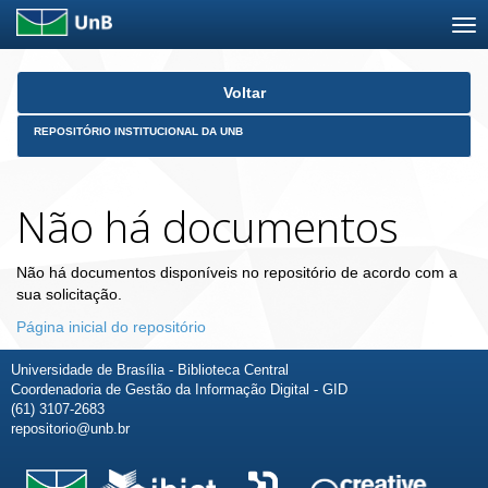
Skip
Voltar
navigation
REPOSITÓRIO INSTITUCIONAL DA UNB
Não há documentos
Não há documentos disponíveis no repositório de acordo com a
sua solicitação.
Página inicial do repositório
Universidade de Brasília - Biblioteca Central
Coordenadoria de Gestão da Informação Digital - GID
(61) 3107-2683
repositorio@unb.br