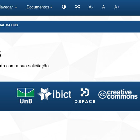
Navegar
Documentos
A-
A
A+
NAL DA UNB
s
do com a sua solicitação.