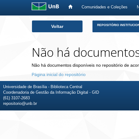
Comunidades e Coleções
Skip
REPOSITÓRIO INSTITUCIO
Voltar
navigation
Não há documento
Não há documentos disponíveis no repositório de acor
Página inicial do repositório
Universidade de Brasília - Biblioteca Central
Coordenadoria de Gestão da Informação Digital - GID
(61) 3107-2683
repositorio@unb.br