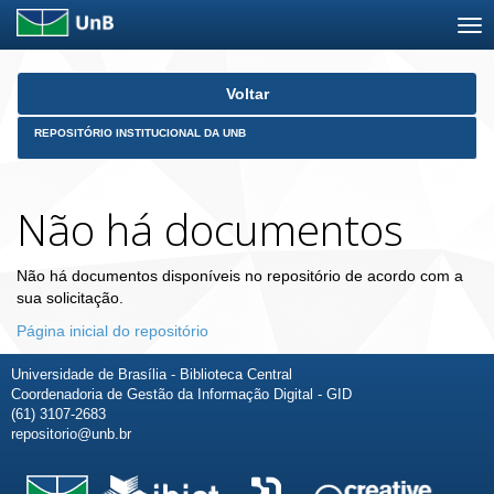
Skip
Voltar
navigation
REPOSITÓRIO INSTITUCIONAL DA UNB
Não há documentos
Não há documentos disponíveis no repositório de acordo com a
sua solicitação.
Página inicial do repositório
Universidade de Brasília - Biblioteca Central
Coordenadoria de Gestão da Informação Digital - GID
(61) 3107-2683
repositorio@unb.br