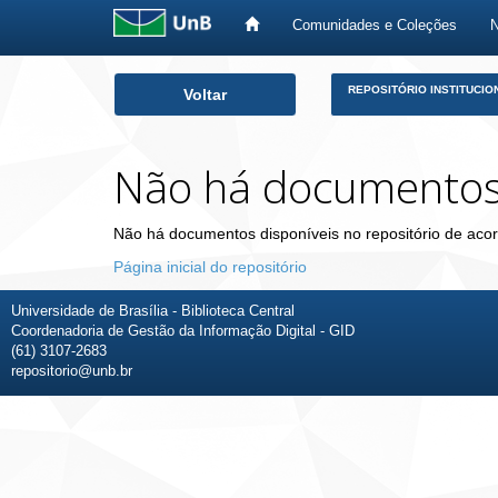
Comunidades e Coleções
Skip
REPOSITÓRIO INSTITUCIO
Voltar
navigation
Não há documento
Não há documentos disponíveis no repositório de acor
Página inicial do repositório
Universidade de Brasília - Biblioteca Central
Coordenadoria de Gestão da Informação Digital - GID
(61) 3107-2683
repositorio@unb.br