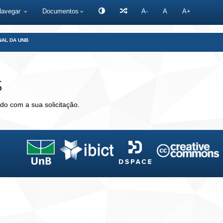
Navegar
Documentos
A-
A
A+
NAL DA UNB
s
do com a sua solicitação.