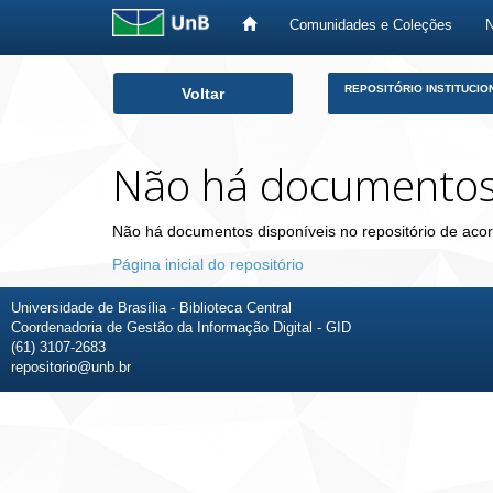
Comunidades e Coleções
Skip
REPOSITÓRIO INSTITUCIO
Voltar
navigation
Não há documento
Não há documentos disponíveis no repositório de acor
Página inicial do repositório
Universidade de Brasília - Biblioteca Central
Coordenadoria de Gestão da Informação Digital - GID
(61) 3107-2683
repositorio@unb.br