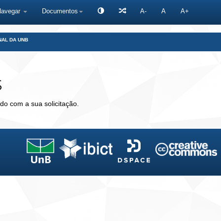
Navegar
Documentos
A-
A
A+
NAL DA UNB
s
do com a sua solicitação.