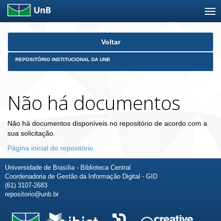
Skip
Voltar
navigation
REPOSITÓRIO INSTITUCIONAL DA UNB
Não há documentos
Não há documentos disponíveis no repositório de acordo com a
sua solicitação.
Página inicial do repositório
Universidade de Brasília - Biblioteca Central
Coordenadoria de Gestão da Informação Digital - GID
(61) 3107-2683
repositorio@unb.br