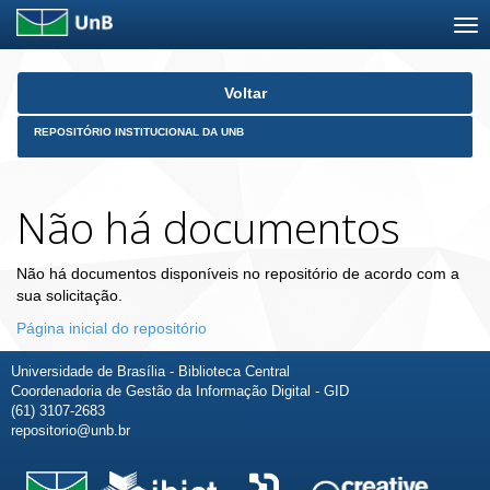
Skip
Voltar
navigation
REPOSITÓRIO INSTITUCIONAL DA UNB
Não há documentos
Não há documentos disponíveis no repositório de acordo com a
sua solicitação.
Página inicial do repositório
Universidade de Brasília - Biblioteca Central
Coordenadoria de Gestão da Informação Digital - GID
(61) 3107-2683
repositorio@unb.br